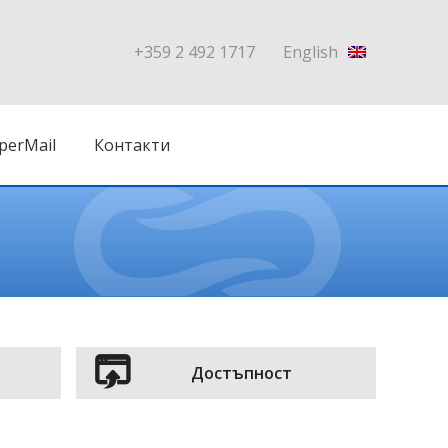
+359 2 492 1717
English
perMail
Контакти
Достъпност