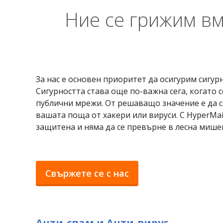
Ние се грижим вм
За нас е основен приоритет да осигурим сигу
Сигурността става още по-важна сега, когато 
публични мрежи. От решаващо значение е да 
вашата поща от хакери или вируси. С HyperMai
защитена и няма да се превърне в лесна мише
Свържете се с нас
Анти-спам и Анти-вирус