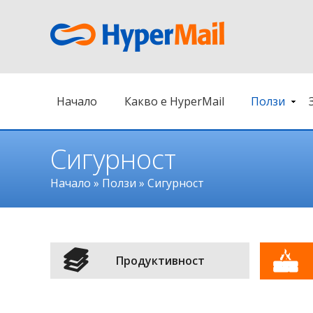
Начало
Какво е HyperMail
Ползи
Сигурност
Начало
»
Ползи
»
Сигурност
Продуктивност