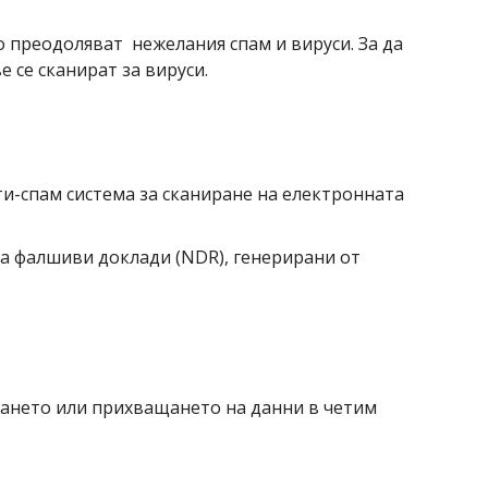
 преодоляват нежелания спам и вируси. За да
 се сканират за вируси.
-спам система за сканиране на електронната
а фалшиви доклади (NDR), генерирани от
ването или прихващането на данни в четим