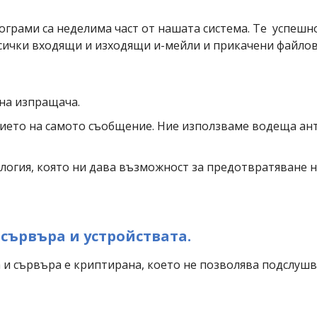
грами са неделима част от нашата система. Те успешно
сички входящи и изходящи и-мейли и прикачени файлове
на изпращача.
ето на самото съобщение. Ние използваме водеща анти
логия, която ни дава възможност за предотвратяване н
ървъра и устройствата.
 и сървъра е криптирана, което не позволява подслуш