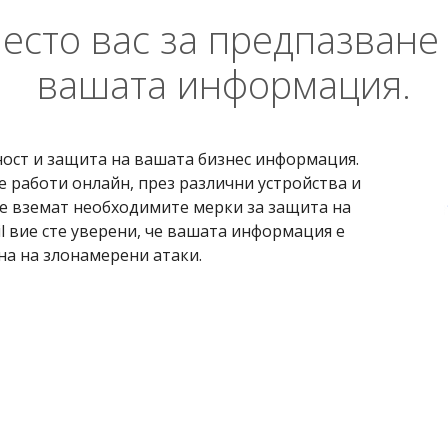
есто вас за предпазване
вашата информация.
рност и защита на вашата бизнес информация.
се работи онлайн, през различни устройства и
се вземат необходимите мерки за защита на
l вие сте уверени, че вашата информация е
на на злонамерени атаки.