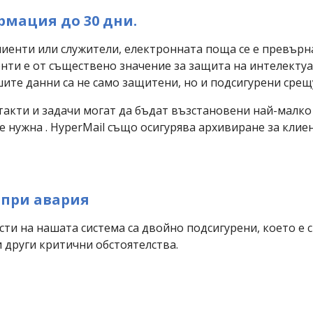
рмация до 30 дни.
иенти или служители, електронната поща се е превърна
нти е от съществено значение за защита на интелектуа
шите данни са не само защитени, но и подсигурени срещ
акти и задачи могат да бъдат възстановени най-малко тр
е нужна . HyperMail също осигурява архивиране за клие
 при авария
и на нашата система са двойно подсигурени, което е с
 други критични обстоятелства.