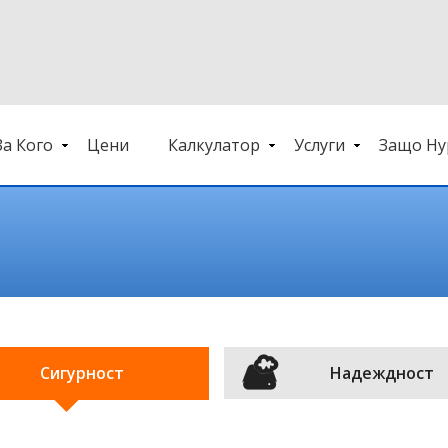
За Кого
Цени
Калкулатор
Услуги
Защо Hy
Сигурност
Надеждност