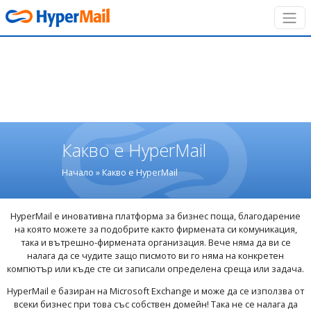
Какво е HyperMail
Начало
»
Какво е HyperMail
HyperMail е иновативна платформа за бизнес поща, благодарение
на която можете за подобрите както фирмената си комуникация,
така и вътрешно-фирмената организация. Вече няма да ви се
налага да се чудите защо писмото ви го няма на конкретен
компютър или къде сте си записали определена среща или задача.
HyperMail е базиран на Microsoft Exchange и може да се използва от
всеки бизнес при това със собствен домейн! Така не се налага да